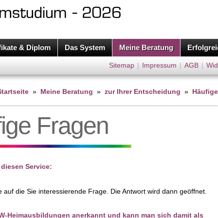
fikate & Diplom
Das System
Meine Beratung
Erfolgre
Sitemap
|
Impressum
|
AGB
|
Wid
Startseite
»
Meine Beratung
»
zur Ihrer Entscheidung
»
Häufige
ige Fragen
 diesen Service:
te auf die Sie interessierende Frage. Die Antwort wird dann geöffnet.
AW-Heimausbildungen anerkannt und kann man sich damit als